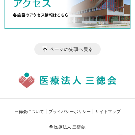
ページの先頭へ戻る
三徳会について
プライバシーポリシー
サイトマップ
© 医療法人 三徳会.