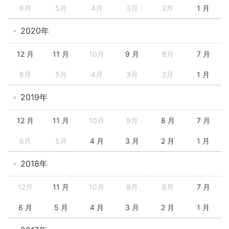
6月
5月
4月
3月
2月
1 月
2020年
12 月
11 月
10月
9 月
8月
7 月
6月
5月
4月
3月
2月
1 月
2019年
12 月
11 月
10月
9月
8 月
7 月
6月
5月
4 月
3 月
2 月
1 月
2018年
12月
11 月
10月
9月
8月
7 月
6 月
5 月
4 月
3 月
2 月
1 月