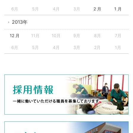
6月
5月
4月
3月
2 月
1 月
2013年
12 月
11月
10月
9月
8月
7月
6月
5月
4月
3月
2月
1月