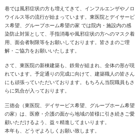
巷では風邪症状の方も増えてきて、インフルエンザやノロ
ウイルス等の流行が始まっています。東医院とデイサービ
ス希望、グループホーム希望の家 では院内・施設内の感
染防止対策として、手指消毒や風邪症状の方へのマスク着
用、面会者制限等をお願いしております。皆さまのご理
解・ご協力をお願いいたします。
さて、東医院の新棟建築も、鉄骨が組まれ、全体の形が現
れています。予定通りの完成に向けて、建築職人の皆さん
にも頑張っていただいております。もちろん当院職員もさ
らに気合が入っております。
三徳会（東医院、デイサービス希望、グループホーム希望
の家）は、医療・介護の面から地域の皆様に引き続きご愛
顧いただけるよう、益々精進してまいります。
本年も、どうぞよろしくお願い致します。