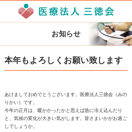
お知らせ
本年もよろしくお願い致します
あけましておめでとうございます。医療法人三徳会（みの
りかい）です。
今年の正月は、暖かかったかと思えば急に冷え込んだり
と、気候の変化が大きい気がします。皆さまいかがお過ご
しでしょうか。