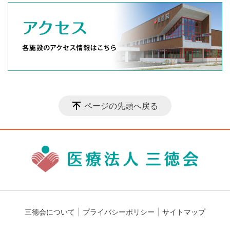
ページの先頭へ戻る
三徳会について
プライバシーポリシー
サイトマップ