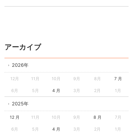
アーカイブ
2026年
12月
11月
10月
9月
8月
7 月
6月
5月
4 月
3月
2月
1月
2025年
12 月
11月
10月
9月
8 月
7月
6月
5月
4 月
3月
2月
1月