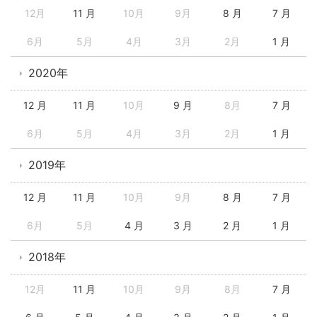
12月
11 月
10月
9月
8 月
7 月
6月
5月
4月
3月
2月
1 月
2020年
12 月
11 月
10月
9 月
8月
7 月
6月
5月
4月
3月
2月
1 月
2019年
12 月
11 月
10月
9月
8 月
7 月
6月
5月
4 月
3 月
2 月
1 月
2018年
12月
11 月
10月
9月
8月
7 月