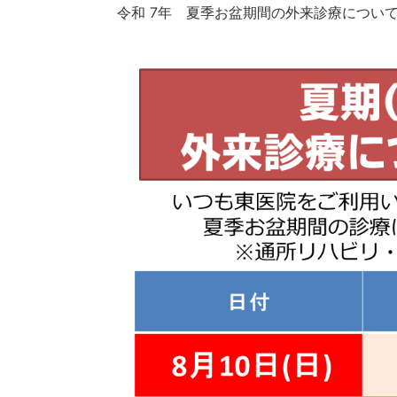
令和 7年 夏季お盆期間の外来診療につい