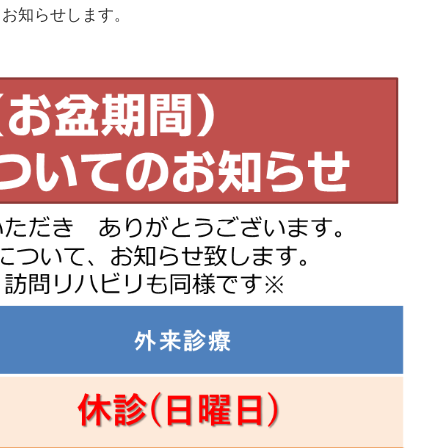
てお知らせします。