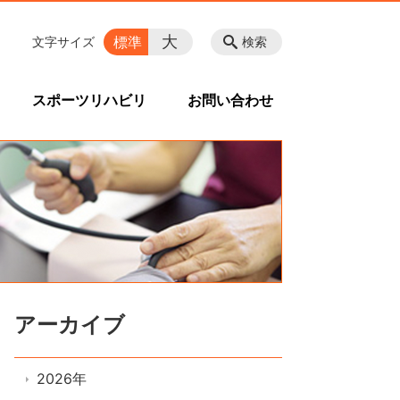
大
標準
文字サイズ
検索
スポーツリハビリ
お問い合わせ
アーカイブ
2026年