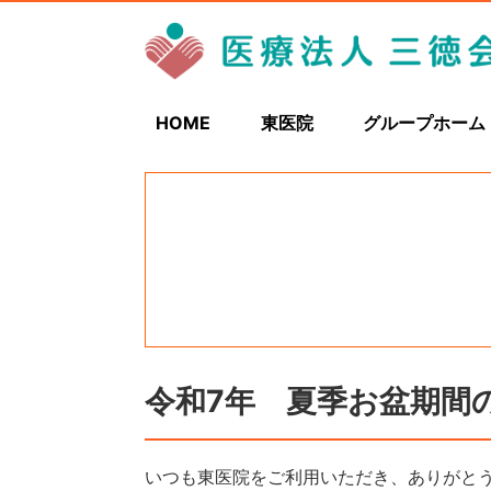
HOME
東医院
グループホーム
令和7年 夏季お盆期間
いつも東医院をご利用いただき、ありがと