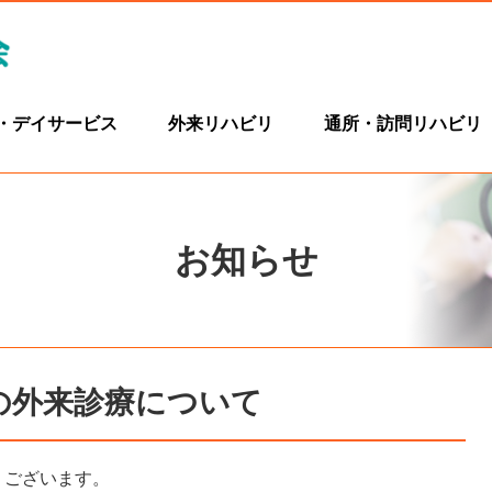
・デイサービス
外来リハビリ
通所・訪問リハビリ
お知らせ
の外来診療について
うございます。