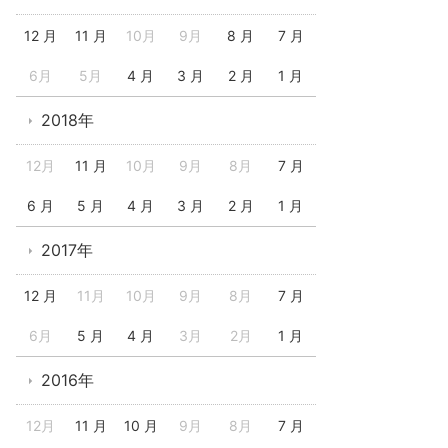
12 月
11 月
10月
9月
8 月
7 月
6月
5月
4 月
3 月
2 月
1 月
2018年
12月
11 月
10月
9月
8月
7 月
6 月
5 月
4 月
3 月
2 月
1 月
2017年
12 月
11月
10月
9月
8月
7 月
6月
5 月
4 月
3月
2月
1 月
2016年
12月
11 月
10 月
9月
8月
7 月