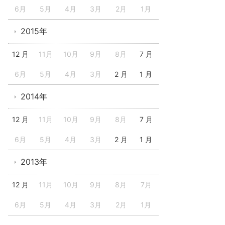
6月
5月
4月
3月
2月
1月
2015年
12 月
11月
10月
9月
8月
7 月
6月
5月
4月
3月
2 月
1 月
2014年
12 月
11月
10月
9月
8月
7 月
6月
5月
4月
3月
2 月
1 月
2013年
12 月
11月
10月
9月
8月
7月
6月
5月
4月
3月
2月
1月